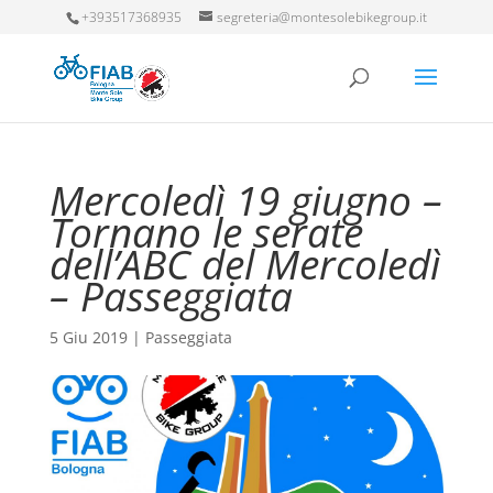
+393517368935
segreteria@montesolebikegroup.it
Mercoledì 19 giugno –
Tornano le serate
dell’ABC del Mercoledì
– Passeggiata
5 Giu 2019
|
Passeggiata