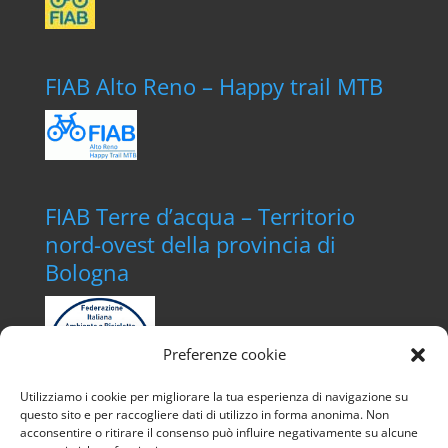
FIAB Alto Reno – Happy trail MTB
FIAB Terre d’acqua – Territorio
nord-ovest della provincia di
Bologna
Preferenze cookie
Utilizziamo i cookie per migliorare la tua esperienza di navigazione su
questo sito e per raccogliere dati di utilizzo in forma anonima. Non
acconsentire o ritirare il consenso può influire negativamente su alcune