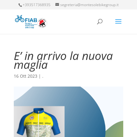
+393517368935
segreteria@montesolebikegroup.it
E’ in arrivo la nuova
maglia
16 Ott 2023
|
.