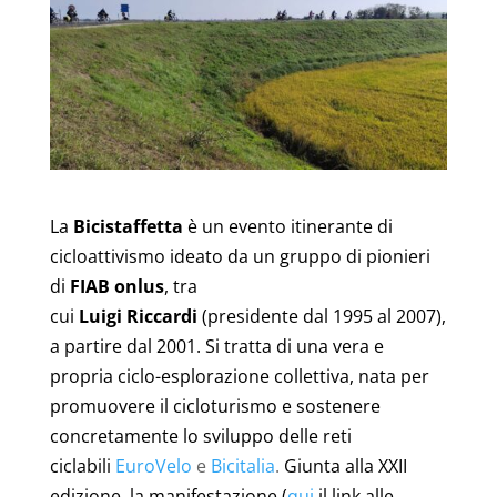
La
Bicistaffetta
è un evento itinerante di
cicloattivismo ideato da un gruppo di pionieri
di
FIAB onlus
, tra
cui
Luigi
Riccardi
(presidente dal 1995 al 2007),
a partire dal 2001. Si tratta di una vera e
propria ciclo-esplorazione collettiva, nata per
promuovere il cicloturismo e sostenere
concretamente lo sviluppo delle reti
ciclabili
EuroVelo
e
Bicitalia
.
Giunta alla XXII
edizione, la manifestazione (
qui
il link alle