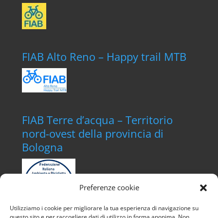
FIAB Alto Reno – Happy trail MTB
FIAB Terre d’acqua – Territorio
nord-ovest della provincia di
Bologna
Preferenze cookie
Utilizziamo i cookie per migliorare la tua esperienza di navigazione su
questo sito e per raccogliere dati di utilizzo in forma anonima. Non