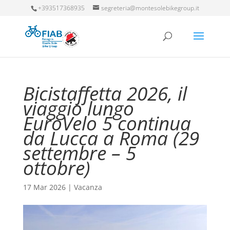
+393517368935
segreteria@montesolebikegroup.it
Bicistaffetta 2026, il
viaggio lungo
EuroVelo 5 continua
da Lucca a Roma (29
settembre – 5
ottobre)
17 Mar 2026
|
Vacanza