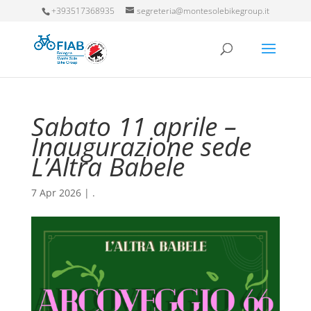
+393517368935
segreteria@montesolebikegroup.it
Sabato 11 aprile –
Inaugurazione sede
L’Altra Babele
7 Apr 2026
|
.