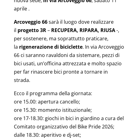
nuova sede,
in via Arcoveggio 66
, sabato 11
aprile .
Arcoveggio 66
sarà il luogo dove realizzare
il
progetto 3R
–
RECUPERA, RIPARA, RIUSA
-,
per sostenere, ma soprattutto praticare,
la
rigenerazione di biciclette
. In via Arcoveggio
66 ci saranno ravaldoni da sistemare, pezzi di
bici usati, un’officina attrezzata e molto spazio
per far rinascere bici pronte a tornare in
strada.
Ecco il programma della giornata:
ore 15.00: apertura cancello;
ore 15.30: momento istituzionale;
ore 17-18.30: giochi in bici in giardino a cura del
Comitato organizzativo del Bike Pride 2026;
dalle 18.30: aperitivo e dj-set;